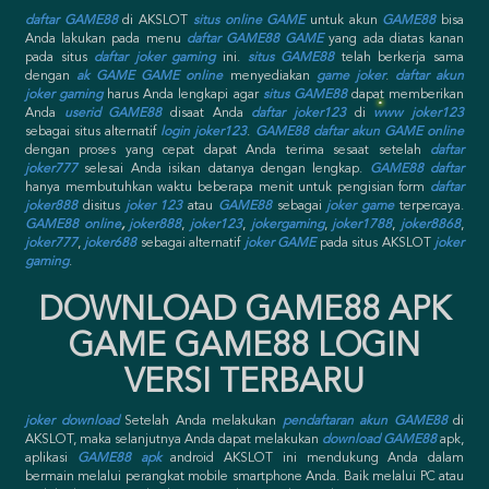
daftar GAME88
di AKSLOT
situs online GAME
untuk akun
GAME88
bisa
Anda lakukan pada menu
daftar GAME88 GAME
yang ada diatas kanan
pada situs
daftar joker gaming
ini.
situs GAME88
telah berkerja sama
dengan
ak GAME GAME online
menyediakan
game joker
.
daftar akun
joker gaming
harus Anda lengkapi agar
situs GAME88
dapat memberikan
Anda
userid GAME88
disaat Anda
daftar joker123
di
www joker123
sebagai situs alternatif
login joker123
.
GAME88 daftar
akun GAME online
dengan proses yang cepat dapat Anda terima sesaat setelah
daftar
joker777
selesai Anda isikan datanya dengan lengkap.
GAME88 daftar
hanya membutuhkan waktu beberapa menit untuk pengisian form
daftar
joker888
disitus
joker 123
atau
GAME88
sebagai
joker game
terpercaya.
GAME88 online
,
joker888
,
joker123
,
jokergaming
,
joker1788
,
joker8868
,
joker777
,
joker688
sebagai alternatif
joker GAME
pada situs AKSLOT
joker
gaming
.
DOWNLOAD GAME88 APK
GAME GAME88 LOGIN
VERSI TERBARU
joker download
Setelah Anda melakukan
pendaftaran akun GAME88
di
AKSLOT, maka selanjutnya Anda dapat melakukan
download GAME88
apk,
aplikasi
GAME88 apk
android AKSLOT ini mendukung Anda dalam
bermain melalui perangkat mobile smartphone Anda. Baik melalui PC atau