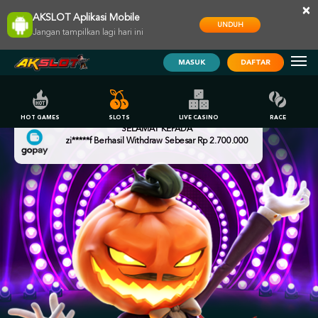
×
AKSLOT Aplikasi Mobile
UNDUH
Jangan tampilkan lagi hari ini
MASUK
DAFTAR
HOT GAMES
SLOTS
LIVE CASINO
RACE
SELAMAT KEPADA
zi*****f Berhasil Withdraw Sebesar Rp 2.700.000