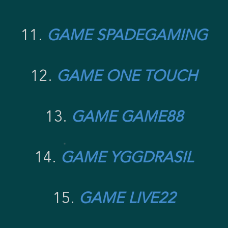
11.
GAME SPADEGAMING
12.
GAME ONE TOUCH
13.
GAME GAME88
14.
GAME YGGDRASIL
15.
GAME LIVE22