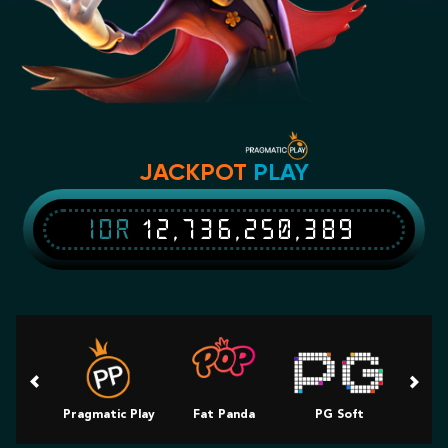
JACKPOT
PLAY
IDR
12,736,250,389
Pragmatic Play
Fat Panda
PG Soft
Slot