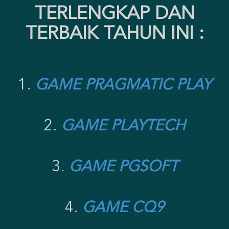
TERLENGKAP DAN
TERBAIK TAHUN INI :
1.
GAME PRAGMATIC PLAY
2.
GAME PLAYTECH
3.
GAME PGSOFT
4.
GAME CQ9