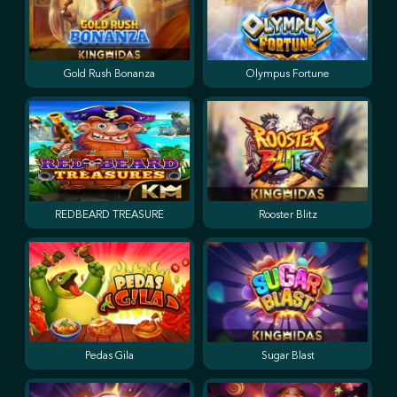
Gold Rush Bonanza
Olympus Fortune
REDBEARD TREASURE
Rooster Blitz
Pedas Gila
Sugar Blast