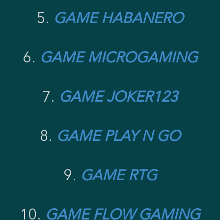
5.
GAME HABANERO
6.
GAME MICROGAMING
7.
GAME JOKER123
8.
GAME PLAY N GO
9.
GAME RTG
10.
GAME FLOW GAMING