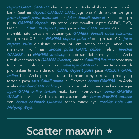
deposit GAME GAME88
tidak hanya dapat Anda lakukan dengan transfer
bank. Saat ini
deposit GAME88 GAME
juga bisa Anda lakukan dengan
joker deposit pulsa telkomsel
dan
joker deposit pulsa xl
. Selain dengan
pulsa
GAME88 deposit
juga mendukung e-wallet seperti GOPAY, OVO,
DANA dll.
GAME88 deposit pulsa
pada
situs GAME online
AKSLOT ini
memiliki rate terbaik di pasarannya.
GAME88 deposit pulsa telkomsel
dengan rate 0.8 dan
GAME88 deposit pulsa xl
dengan rate 0.9.
joker
deposit pulsa
didukung selama 24 jam setiap harinya. Anda bisa
melakukan konfirmasi
deposit pulsa GAME online
melalui
livechat
GAME88
atau
GAME88 whatsapp
. Tetapi kami lebih menyarankan Anda
untuk konfirmasi via
GAME88 livechat
, karena
GAME88 live chat
prosesnya
tentu akan lebih cepat daripada
whatsapp GAME88
karena Anda akan di
prioritaskan terlebih dahulu.
GAME deposit pulsa
pada
AKSLOT GAME
online
bisa Anda gunakan untuk bermain banyak sekali game yang
tersedia pada
situs GAME online
ini. Dapatkan
bonus GAME88
jika Anda
adalah
member GAME online
yang baru bergabung bersama kami sebagai
agen GAME online terbaik
, maka kami memberikan
bonus GAME88
GAME
bagi Anda. Anda dapat melakukan claim
bonus GAME88 terbesar
dan
bonus cashback GAME88
setiap minggunya
Prediksi Bola Dan
Mahjong Ways
.
Scatter maxwin ⋆