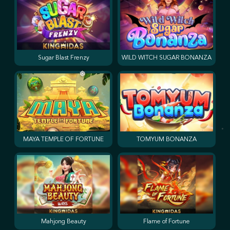
Sugar Blast Frenzy
WILD WITCH SUGAR BONANZA
MAYA TEMPLE OF FORTUNE
TOMYUM BONANZA
Mahjong Beauty
Flame of Fortune