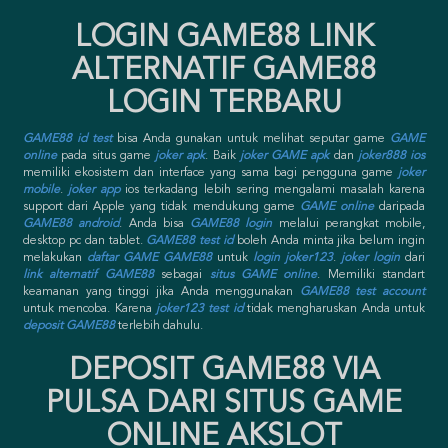
LOGIN GAME88 LINK
ALTERNATIF GAME88
LOGIN TERBARU
GAME88 id test
bisa Anda gunakan untuk melihat seputar game
GAME
online
pada situs game
joker apk
. Baik
joker GAME apk
dan
joker888 ios
memiliki ekosistem dan interface yang sama bagi pengguna game
joker
mobile
.
joker app
ios terkadang lebih sering mengalami masalah karena
support dari Apple yang tidak mendukung game
GAME online
daripada
GAME88 android
. Anda bisa
GAME88 login
melalui perangkat mobile,
desktop pc dan tablet.
GAME88 test id
boleh Anda minta jika belum ingin
melakukan
daftar GAME GAME88
untuk
login joker123
.
joker login
dari
link alternatif GAME88
sebagai
situs GAME online
. Memiliki standart
keamanan yang tinggi jika Anda menggunakan
GAME88 test account
untuk mencoba. Karena
joker123 test id
tidak mengharuskan Anda untuk
deposit GAME88
terlebih dahulu.
DEPOSIT GAME88 VIA
PULSA DARI SITUS GAME
ONLINE AKSLOT