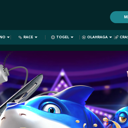
M
INO
RACE
TOGEL
OLAHRAGA
CRA