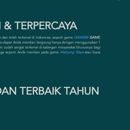
 & TERPERCAYA
 dan telah terkenal di Indonesia, seperti game
GAME88
GAME
,
s dapat Anda mainkan langsung hanya dengan menggunakan 1
ni sudah sangat terkenal di kalangan masyarakat khususnya bagi
juga seperti Anda mainkan pada game
Mahjong Ways
atau biasa
AN TERBAIK TAHUN