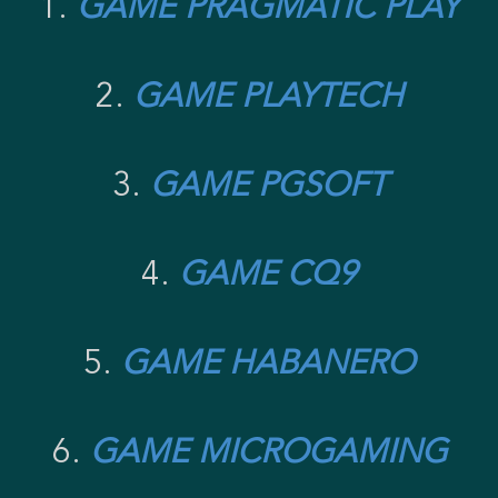
1.
GAME PRAGMATIC PLAY
2.
GAME PLAYTECH
3.
GAME PGSOFT
4.
GAME CQ9
5.
GAME HABANERO
6.
GAME MICROGAMING