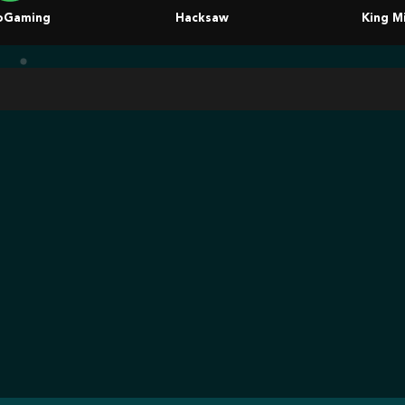
oGaming
Hacksaw
King M