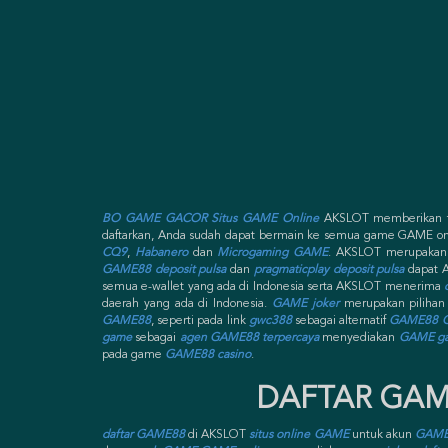
BO GAME GACOR
Situs GAME Online
AKSLOT memberikan fa
daftarkan, Anda sudah dapat bermain ke semua game GAME onli
CQ9
,
Habanero
dan
Microgaming GAME
.
AKSLOT merupakan 
GAME88 deposit pulsa
dan
pragmaticplay deposit pulsa
dapat A
semua e-wallet yang ada di Indonesia serta AKSLOT menerima
daerah yang ada di Indonesia.
GAME joker
merupakan piliha
GAME88
, seperti pada link
gwc388
sebagai alternatif
GAME88 
game
sebagai
agen GAME88 terpercaya
menyediakan
GAME ga
pada game
GAME88 casino
.
DAFTAR GA
daftar GAME88
di AKSLOT
situs online GAME
untuk akun
GAME