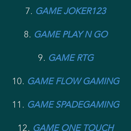
7.
GAME JOKER123
8.
GAME PLAY N GO
9.
GAME RTG
10.
GAME FLOW GAMING
11.
GAME SPADEGAMING
12.
GAME ONE TOUCH