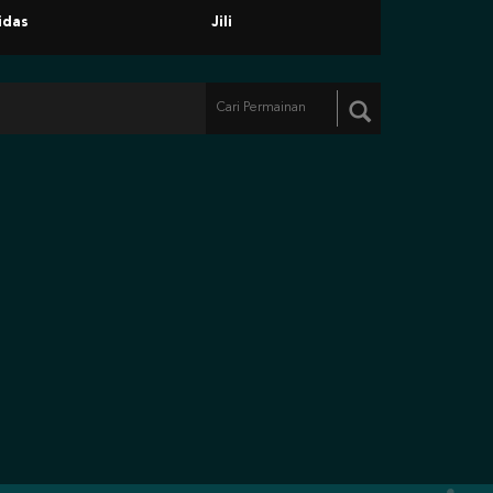
idas
Jili
Gemini