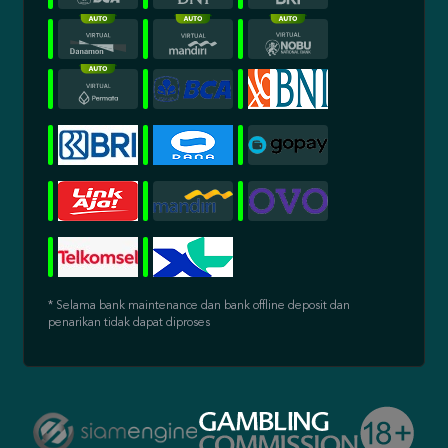
* Selama bank maintenance dan bank offline deposit dan
penarikan tidak dapat diproses