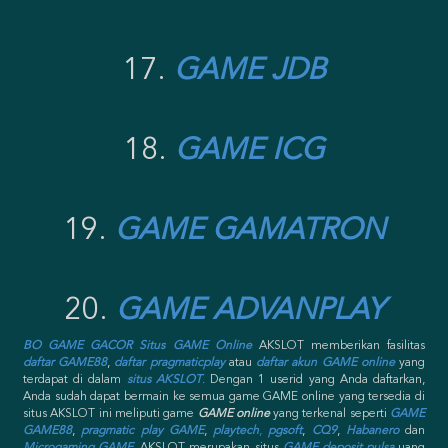
17.
GAME JDB
18.
GAME ICG
19.
GAME GAMATRON
20.
GAME ADVANPLAY
BO GAME GACOR
Situs GAME Online
AKSLOT memberikan fasilitas
daftar GAME88
,
daftar pragmaticplay
atau
daftar akun GAME online
yang
terdapat di dalam
situs AKSLOT
. Dengan 1 userid yang Anda daftarkan,
Anda sudah dapat bermain ke semua game GAME online yang tersedia di
situs AKSLOT ini meliputi game
GAME online
yang terkenal seperti
GAME
GAME88
,
pragmatic play GAME
,
playtech
,
pgsoft
,
CQ9
,
Habanero
dan
Microgaming GAME
.
AKSLOT merupakan situs
GAME deposit pulsa
uang