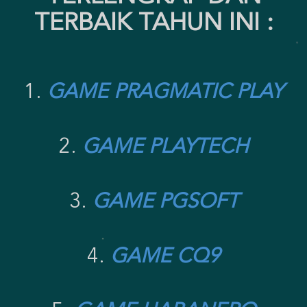
TERBAIK TAHUN INI :
1.
GAME PRAGMATIC PLAY
2.
GAME PLAYTECH
3.
GAME PGSOFT
4.
GAME CQ9