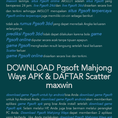
maxwin
lainnya.
situs Pgsoft online
AKSLOT adalah
situs Pgsoft
yang
beroperasi 24 jam.
live Pgsoft 24d
dan
live Pgsoft 36d
disiarkan secara live
situs Pgsoft terpercaya
dan terkini sehingga AKSLOT merupakan
.
Pgsoft online terpercaya
juga memiliki ciri-ciri sebagai berikut :
rumus Pgsoft 36d
tidak ada
yang dapat menebak Angka keluaran
selanjutnya.
prediksi Pgsoft 36d
game
tidak dapat dilakukan karena bola
Pgsoft online
diputar secara acak tanpa tipuan apapun.
game Pgsoft
menghasilan result langsung setelah hasil keluaran
Scatter
keluar.
game Pgsoft online
disiarkan secara live dan terkini.
DOWNLOAD Pgsoft Mahjong
Ways APK & DAFTAR Scatter
maxwin
download game Pgsoft untuk hp android
bisa Anda
download game Pgsoft
untuk hp Android Anda.
download game Pgsoft android
akan memberikan
aplikasi
game Pgsoft apk
yang bisa Anda install setelah
download game
Pgsoft apk
. Selain melalui HP, Anda juga bisa bermain melalui perangkat
PC Anda.
Download Pgsoft Mahjong Ways
dapat memberikan 2 aplikasi
yang berbeda. Jika Anda melakukan
download Pgsoft Mahjong Ways apk