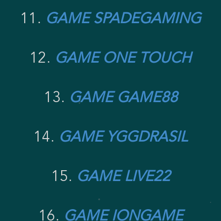
11.
GAME SPADEGAMING
12.
GAME ONE TOUCH
13.
GAME GAME88
14.
GAME YGGDRASIL
15.
GAME LIVE22
16.
GAME IONGAME