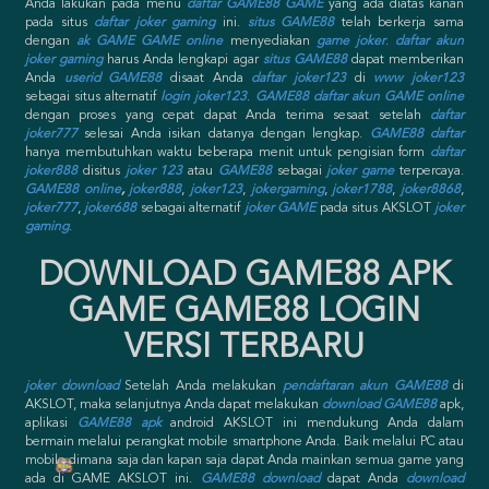
Anda lakukan pada menu
daftar GAME88 GAME
yang ada diatas kanan
pada situs
daftar joker gaming
ini.
situs GAME88
telah berkerja sama
dengan
ak GAME GAME online
menyediakan
game joker
.
daftar akun
joker gaming
harus Anda lengkapi agar
situs GAME88
dapat memberikan
Anda
userid GAME88
disaat Anda
daftar joker123
di
www joker123
sebagai situs alternatif
login joker123
.
GAME88 daftar
akun GAME online
dengan proses yang cepat dapat Anda terima sesaat setelah
daftar
joker777
selesai Anda isikan datanya dengan lengkap.
GAME88 daftar
hanya membutuhkan waktu beberapa menit untuk pengisian form
daftar
joker888
disitus
joker 123
atau
GAME88
sebagai
joker game
terpercaya.
GAME88 online
,
joker888
,
joker123
,
jokergaming
,
joker1788
,
joker8868
,
joker777
,
joker688
sebagai alternatif
joker GAME
pada situs AKSLOT
joker
gaming
.
DOWNLOAD GAME88 APK
GAME GAME88 LOGIN
VERSI TERBARU
joker download
Setelah Anda melakukan
pendaftaran akun GAME88
di
AKSLOT, maka selanjutnya Anda dapat melakukan
download GAME88
apk,
aplikasi
GAME88 apk
android AKSLOT ini mendukung Anda dalam
bermain melalui perangkat mobile smartphone Anda. Baik melalui PC atau
mobile dimana saja dan kapan saja dapat Anda mainkan semua game yang
ada di GAME AKSLOT ini.
GAME88 download
dapat Anda
download