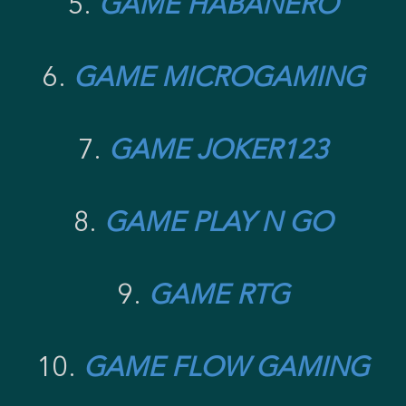
5.
GAME HABANERO
❅
6.
GAME MICROGAMING
7.
GAME JOKER123
8.
GAME PLAY N GO
9.
GAME RTG
10.
GAME FLOW GAMING