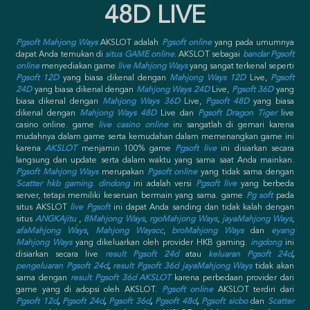
48D LIVE
Pgsoft Mahjong Ways
AKSLOT adalah
Pgsoft online
yang pada umumnya
dapat Anda temukan di
situs GAME online
. AKSLOT sebagai
bandar Pgsoft
online
menyediakan game
live Mahjong Ways
yang sangat terkenal seperti
Pgsoft 12D
yang biasa dikenal dengan
Mahjong Ways 12D
Live,
Pgsoft
24D
yang biasa dikenal dengan
Mahjong Ways 24D
Live,
Pgsoft 36D
yang
biasa dikenal dengan
Mahjong Ways 36D
Live,
Pgsoft 48D
yang biasa
dikenal dengan
Mahjong Ways 48D
Live dan
Pgsoft Dragon Tiger
live
casino online. game
live casino online
ini sangatlah di gemari karena
mudahnya dalam game serta kemudahan dalam memenangkan game ini
karena
AKSLOT
menjamin 100% game
Pgsoft live
ini disiarkan secara
langsung dan update serta dalam waktu yang sama saat Anda mainkan.
Pgsoft Mahjong Ways
merupakan
Pgsoft online
yang tidak sama dengan
Scatter
hkb gaming
.
dindong
ini adalah versi
Pgsoft live
yang berbeda
server, tetapi memiliki keseruan bermain yang sama. game
Pg soft
pada
situs AKSLOT
live Pgsoft
ini dapat Anda sanding dan tidak kalah dengan
situs
ANGKAjitu
,
8Mahjong Ways
,
rgoMahjong Ways
,
jayaMahjong Ways
,
afaMahjong Ways
,
Mahjong Wayscc
,
broMahjong Ways
dan
eyang
Mahjong Ways
yang dikeluarkan oleh provider HKB gaming.
ingdong
ini
disiarkan secara live
result Pgsoft 24d
atau
keluaran Pgsoft 24d
,
pengeluaran Pgsoft 24d
,
result Pgsoft 36d jayaMahjong Ways
tidak akan
sama dengan
result Pgsoft 36d AKSLOT
karena perbedaan provider dari
game yang di adopsi oleh AKSLOT.
Pgsoft online
AKSLOT terdiri dari
Pgsoft 12d
,
Pgsoft 24d
,
Pgsoft 36d
,
Pgsoft 48d
,
Pgsoft sicbo
dan
Scatter