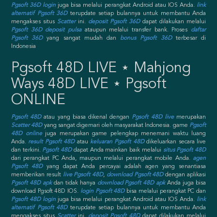
Pgsoft 36D login
juga bisa melalui perangkat Android atau IOS Anda.
link
alternatif Pgsoft 36D
terupdate setiap bulannya untuk membantu Anda
mengakses situs
Scatter
ini.
deposit Pgsoft 36D
dapat dilakukan melalui
Pgsoft 36D deposit pulsa
ataupun melalui transfer bank. Proses
daftar
Pgsoft 36D
yang sangat mudah dan
bonus Pgsoft 36D
terbesar di
Indonesia
Pgsoft 48D LIVE ⋆ Mahjong
Ways 48D LIVE ⋆ Pgsoft
ONLINE
Pgsoft 48D
atau yang biasa dikenal dengan
Pgsoft 48D live
merupakan
Scatter 48D
yang sangat digemari oleh masyarakat Indonesia. game
Pgsoft
48D online
juga merupakan game pelengkap menemani waktu luang
Anda.
result Pgsoft 48D
atau
keluaran Pgsoft 48D
dikeluarkan secara live
dan terkini.
Pgsoft 48D
dapat Anda mainkan baik melalui
situs Pgsoft 48D
dari perangkat PC Anda, maupun melalui perangkat mobile Anda.
agen
Pgsoft 48D
yang dapat Anda percayai adalah agen yang senantiasa
memberikan result
live Pgsoft 48D
,
download Pgsoft 48D
dengan aplikasi
Pgsoft 48D apk
dan tidak hanya
download Pgsoft 48D apk
Anda juga bisa
download Pgsoft 48D IOS.
login Pgsoft 48D
bisa melalui perangkat PC dan
Pgsoft 48D login
juga bisa melalui perangkat Android atau IOS Anda.
link
alternatif Pgsoft 48D
terupdate setiap bulannya untuk membantu Anda
mengakses situs
Scatter
ini.
deposit Pgsoft 48D
dapat dilakukan melalui