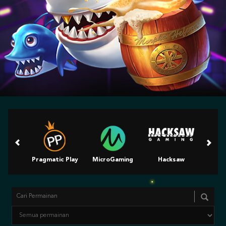
Pragmatic Play
MicroGaming
Hacksaw
King