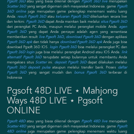
Pgsoft 36D
atau yang biasa dikenal dengan
Pgsoft 36D live
merupakan
Scatter 36D
yang sangat digemari oleh masyarakat Indonesia. game
Pgsoft
36D online
juga merupakan game pelengkap menemani waktu luang
Anda.
result Pgsoft 36D
atau
keluaran Pgsoft 36D
dikeluarkan secara live
dan terkini.
Pgsoft 36D
dapat Anda mainkan baik melalui
situs Pgsoft 36D
dari perangkat PC Anda, maupun melalui perangkat mobile Anda.
agen
Pgsoft 36D
yang dapat Anda percayai adalah agen yang senantiasa
memberikan result
live Pgsoft 36D
,
download Pgsoft 36D
dengan aplikasi
Pgsoft 36D apk
dan tidak hanya
download Pgsoft 36D apk
Anda juga bisa
download Pgsoft 36D IOS.
login Pgsoft 36D
bisa melalui perangkat PC dan
Pgsoft 36D login
juga bisa melalui perangkat Android atau IOS Anda.
link
alternatif Pgsoft 36D
terupdate setiap bulannya untuk membantu Anda
mengakses situs
Scatter
ini.
deposit Pgsoft 36D
dapat dilakukan melalui
Pgsoft 36D deposit pulsa
ataupun melalui transfer bank. Proses
daftar
Pgsoft 36D
yang sangat mudah dan
bonus Pgsoft 36D
terbesar di
Indonesia
Pgsoft 48D LIVE ⋆ Mahjong
Ways 48D LIVE ⋆ Pgsoft
ONLINE
Pgsoft 48D
atau yang biasa dikenal dengan
Pgsoft 48D live
merupakan
Scatter 48D
yang sangat digemari oleh masyarakat Indonesia. game
Pgsoft
48D online
juga merupakan game pelengkap menemani waktu luang