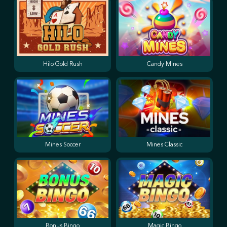
Hilo Gold Rush
Candy Mines
Mines Soccer
Mines Classic
Bonus Bingo
Magic Bingo