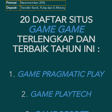
Promosi :
Newmember 20%
Deposit :
Transfer Bank, Pulsa dan E-Money
20 DAFTAR SITUS
GAME GAME
TERLENGKAP DAN
TERBAIK TAHUN INI :
1.
GAME PRAGMATIC PLAY
2.
GAME PLAYTECH