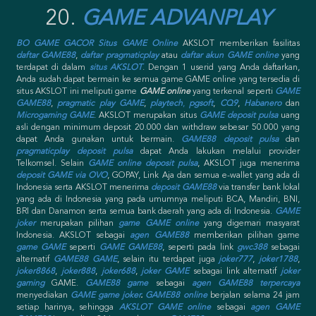
20.
GAME ADVANPLAY
BO GAME GACOR
Situs GAME Online
AKSLOT memberikan fasilitas
daftar GAME88
,
daftar pragmaticplay
atau
daftar akun GAME online
yang
terdapat di dalam
situs AKSLOT
. Dengan 1 userid yang Anda daftarkan,
Anda sudah dapat bermain ke semua game GAME online yang tersedia di
situs AKSLOT ini meliputi game
GAME online
yang terkenal seperti
GAME
GAME88
,
pragmatic play GAME
,
playtech
,
pgsoft
,
CQ9
,
Habanero
dan
Microgaming GAME
.
AKSLOT merupakan situs
GAME deposit pulsa
uang
asli dengan minimum deposit 20.000 dan withdraw sebesar 50.000 yang
dapat Anda gunakan untuk bermain.
GAME88 deposit pulsa
dan
pragmaticplay deposit pulsa
dapat Anda lakukan melalui provider
Telkomsel. Selain
GAME online deposit pulsa
, AKSLOT juga menerima
deposit GAME via OVO
, GOPAY, Link Aja dan semua e-wallet yang ada di
Indonesia serta AKSLOT menerima
deposit GAME88
via transfer bank lokal
yang ada di Indonesia yang pada umumnya meliputi BCA, Mandiri, BNI,
BRI dan Danamon serta semua bank daerah yang ada di Indonesia.
GAME
joker
merupakan pilihan
game GAME online
yang digemari masyarat
Indonesia. AKSLOT sebagai
agen GAME88
memberikan pilihan game
game GAME
seperti
GAME GAME88
, seperti pada link
gwc388
sebagai
alternatif
GAME88 GAME
, selain itu terdapat juga
joker777
,
joker1788
,
joker8868
,
joker888
,
joker688
,
joker GAME
sebagai link alternatif
joker
gaming
GAME.
GAME88 game
sebagai
agen GAME88 terpercaya
menyediakan
GAME game joker
.
GAME88 online
berjalan selama 24 jam
setiap harinya, sehingga
AKSLOT GAME online
sebagai
agen GAME