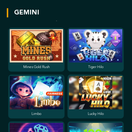
GEMINI
Mines Gold Rush
Tiger Hilo
Limbo
Lucky Hilo