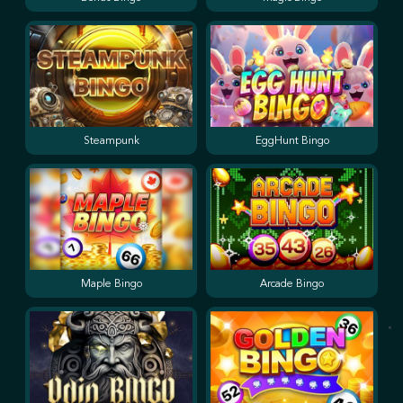
Steampunk
EggHunt Bingo
Maple Bingo
Arcade Bingo