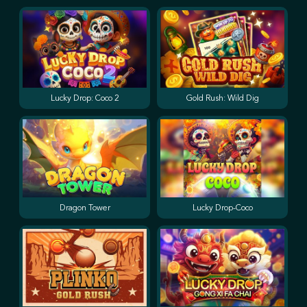
Lucky Drop: Coco 2
Gold Rush: Wild Dig
Dragon Tower
Lucky Drop-Coco