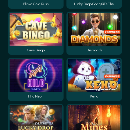
Plinko Gold Rush
Lucky Drop-GongXiFaChai
Cave Bingo
Diamonds
Hilo Neon
Keno