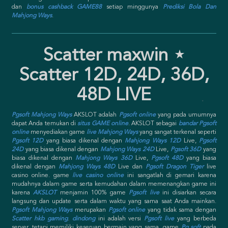
dan
bonus cashback GAME88
setiap minggunya
Prediksi Bola Dan
Mahjong Ways
.
Scatter maxwin ⋆
Scatter 12D, 24D, 36D,
48D LIVE
Pgsoft Mahjong Ways
AKSLOT adalah
Pgsoft online
yang pada umumnya
dapat Anda temukan di
situs GAME online
. AKSLOT sebagai
bandar Pgsoft
online
menyediakan game
live Mahjong Ways
yang sangat terkenal seperti
Pgsoft 12D
yang biasa dikenal dengan
Mahjong Ways 12D
Live,
Pgsoft
24D
yang biasa dikenal dengan
Mahjong Ways 24D
Live,
Pgsoft 36D
yang
biasa dikenal dengan
Mahjong Ways 36D
Live,
Pgsoft 48D
yang biasa
dikenal dengan
Mahjong Ways 48D
Live dan
Pgsoft Dragon Tiger
live
casino online. game
live casino online
ini sangatlah di gemari karena
mudahnya dalam game serta kemudahan dalam memenangkan game ini
karena
AKSLOT
menjamin 100% game
Pgsoft live
ini disiarkan secara
langsung dan update serta dalam waktu yang sama saat Anda mainkan.
Pgsoft Mahjong Ways
merupakan
Pgsoft online
yang tidak sama dengan
Scatter
hkb gaming
.
dindong
ini adalah versi
Pgsoft live
yang berbeda
server, tetapi memiliki keseruan bermain yang sama. game
Pg soft
pada