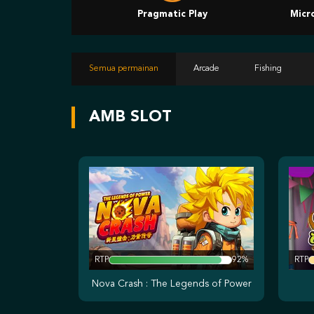
Pragmatic Play
Micr
Semua permainan
Arcade
Fishing
AMB SLOT
RTP
92%
RTP
Nova Crash : The Legends of Power