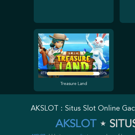
RTP
89%
Treasure Land
AKSLOT : Situs Slot Online Ga
AKSLOT
⋆
SIT