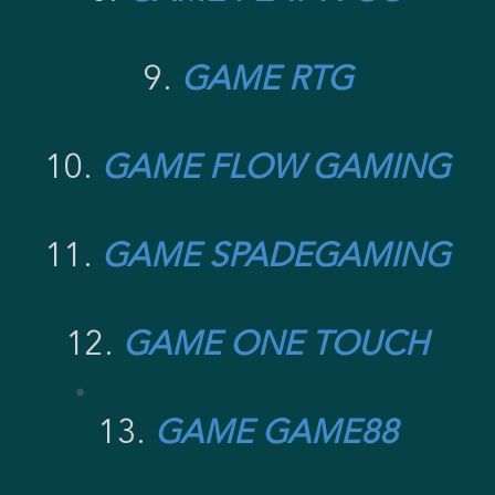
9.
GAME RTG
10.
GAME FLOW GAMING
11.
GAME SPADEGAMING
12.
GAME ONE TOUCH
13.
GAME GAME88