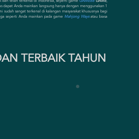
 dan telah terkenal di Indonesia, seperti game
GAME88
GAME
,
s dapat Anda mainkan langsung hanya dengan menggunakan 1
ni sudah sangat terkenal di kalangan masyarakat khususnya bagi
juga seperti Anda mainkan pada game
Mahjong Ways
atau biasa
AN TERBAIK TAHUN