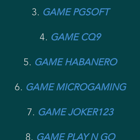
3.
GAME PGSOFT
4.
GAME CQ9
5.
GAME HABANERO
6.
GAME MICROGAMING
7.
GAME JOKER123
8.
GAME PLAY N GO