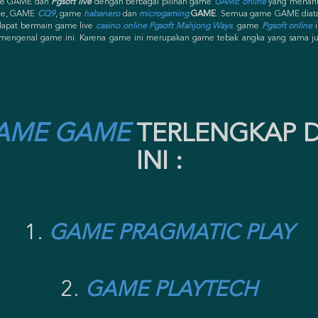
ame GAME dan
Pgsoft live
dengan berbagai pilihan game
GAME online
yang menarik
ne
, GAME
CQ9
, game
habanero
dan
microgaming
GAME
. Semua game GAME diata
 dapat bermain game live
casino online
Pgsoft Mahjong Ways
. game
Pgsoft online
i
h mengenal game ini. Karena game ini merupakan game tebak angka yang sama 
AME GAME
TERLENGKAP D
INI :
1.
GAME PRAGMATIC PLAY
2.
GAME PLAYTECH