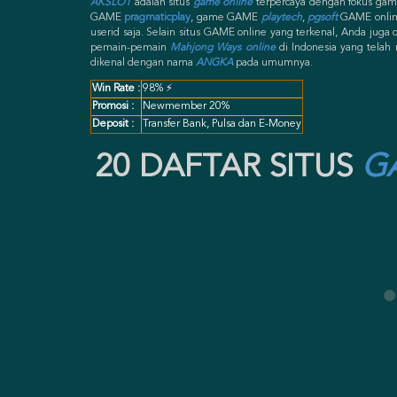
AKSLOT
adalah situs
game online
terpercaya dengan fokus g
GAME
pragmaticplay
, game GAME
playtech
,
pgsoft
GAME onli
userid saja.
Selain situs GAME online yang terkenal, Anda juga
pemain-pemain
Mahjong Ways online
di Indonesia yang tela
dikenal dengan nama
ANGKA
pada umumnya.
Win Rate :
98% ⚡
Promosi :
Newmember 20%
Deposit :
Transfer Bank, Pulsa dan E-Money
20 DAFTAR SITUS
G
❅