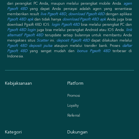
dari perangkat PC Anda, maupun melalui perangkat mobile Anda.
agen
Pgsoft 48D
yang dapat Anda percayai adalah agen yang senantiasa
memberikan result
live Pgsoft 48D
,
download Pgsoft 48D
dengan aplikasi
Pgsoft 48D apk
dan tidak hanya
download Pgsoft 48D apk
Anda juga bisa
download Pgsoft 48D IOS.
login Pgsoft 48D
bisa melalui perangkat PC dan
Pgsoft 48D login
juga bisa melalui perangkat Android atau IOS Anda.
link
alternatif Pgsoft 48D
terupdate setiap bulannya untuk membantu Anda
mengakses situs
Scatter
ini.
deposit Pgsoft 48D
dapat dilakukan melalui
Pgsoft 48D deposit pulsa
ataupun melalui transfer bank. Proses
daftar
Pgsoft 48D
yang sangat mudah dan
bonus Pgsoft 48D
terbesar di
Indonesia.
Kebijaksanaan
Platform
Promosi
Loyalty
Referral
Kategori
Dukungan