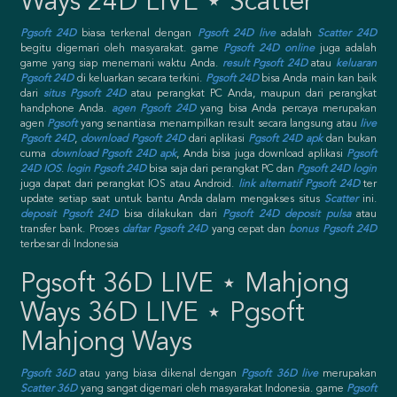
Ways 24D LIVE ⋆ Scatter
Pgsoft 24D
biasa terkenal dengan
Pgsoft 24D live
adalah
Scatter 24D
begitu digemari oleh masyarakat. game
Pgsoft 24D online
juga adalah
game yang siap menemani waktu Anda.
result Pgsoft 24D
atau
keluaran
Pgsoft 24D
di keluarkan secara terkini.
Pgsoft 24D
bisa Anda main kan baik
dari
situs Pgsoft 24D
atau perangkat PC Anda, maupun dari perangkat
handphone Anda.
agen Pgsoft 24D
yang bisa Anda percaya merupakan
agen
Pgsoft
yang senantiasa menampilkan result secara langsung atau
live
Pgsoft 24D
,
download Pgsoft 24D
dari aplikasi
Pgsoft 24D apk
dan bukan
cuma
download Pgsoft 24D apk
, Anda bisa juga download aplikasi
Pgsoft
24D IOS
.
login Pgsoft 24D
bisa saja dari perangkat PC dan
Pgsoft 24D login
juga dapat dari perangkat IOS atau Android.
link alternatif Pgsoft 24D
ter
update setiap saat untuk bantu Anda dalam mengakses situs
Scatter
ini.
deposit Pgsoft 24D
bisa dilakukan dari
Pgsoft 24D deposit pulsa
atau
transfer bank. Proses
daftar Pgsoft 24D
yang cepat dan
bonus Pgsoft 24D
terbesar di Indonesia
Pgsoft 36D LIVE ⋆ Mahjong
Ways 36D LIVE ⋆ Pgsoft
Mahjong Ways
Pgsoft 36D
atau yang biasa dikenal dengan
Pgsoft 36D live
merupakan
Scatter 36D
yang sangat digemari oleh masyarakat Indonesia. game
Pgsoft