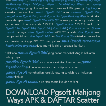
situs
ANGKAjitu
,
8Mahjong Ways
,
rgoMahjong Ways
,
jayaMahjong Ways
,
afaMahjong Ways
,
Mahjong Wayscc
,
broMahjong Ways
dan
eyang
Mahjong Ways
yang dikeluarkan oleh provider HKB gaming.
ingdong
ini
disiarkan secara live
result Pgsoft 24d
atau
keluaran Pgsoft 24d
,
pengeluaran Pgsoft 24d
,
result Pgsoft 36d jayaMahjong Ways
tidak akan
sama dengan
result Pgsoft 36d AKSLOT
karena perbedaan provider dari
game yang di adopsi oleh AKSLOT.
Pgsoft online
AKSLOT terdiri dari
Pgsoft 12d
,
Pgsoft 24d
,
Pgsoft 36d
,
Pgsoft 48d
,
Pgsoft sicbo
dan
Scatter
maxwin
lainnya.
situs Pgsoft online
AKSLOT adalah
situs Pgsoft
yang
beroperasi 24 jam.
live Pgsoft 24d
dan
live Pgsoft 36d
disiarkan secara live
situs Pgsoft terpercaya
dan terkini sehingga AKSLOT merupakan
.
Pgsoft online terpercaya
juga memiliki ciri-ciri sebagai berikut :
rumus Pgsoft 36d
tidak ada
yang dapat menebak Angka keluaran
selanjutnya.
prediksi Pgsoft 36d
game
tidak dapat dilakukan karena bola
Pgsoft online
diputar secara acak tanpa tipuan apapun.
game Pgsoft
menghasilan result langsung setelah hasil keluaran
Scatter
keluar.
game Pgsoft online
disiarkan secara live dan terkini.
DOWNLOAD Pgsoft Mahjong
Ways APK & DAFTAR Scatter