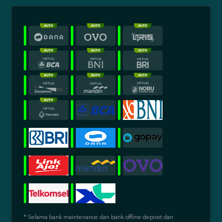
* Selama bank maintenance dan bank offline deposit dan