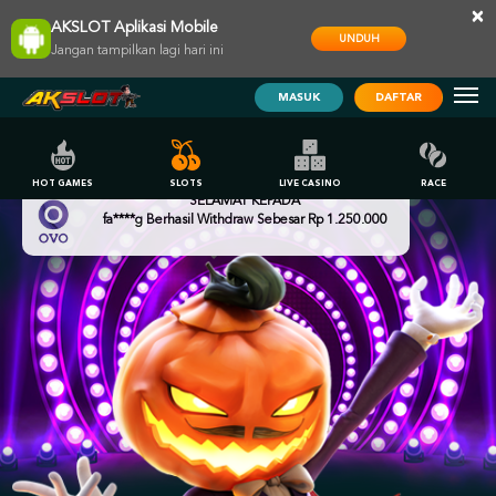
×
AKSLOT Aplikasi Mobile
UNDUH
Jangan tampilkan lagi hari ini
MASUK
DAFTAR
HOT GAMES
SLOTS
LIVE CASINO
RACE
SELAMAT KEPADA
fa****g Berhasil Withdraw Sebesar Rp 1.250.000