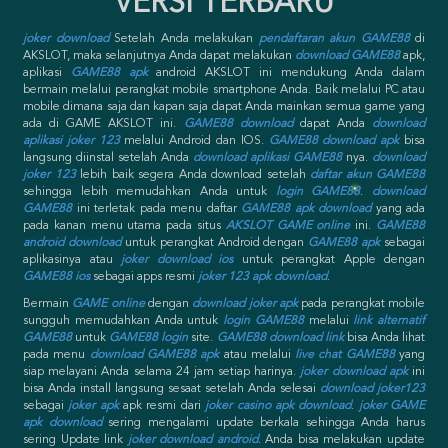
VERSI TERBARU
joker download
Setelah Anda melakukan
pendaftaran akun GAME88
di
AKSLOT, maka selanjutnya Anda dapat melakukan
download GAME88
apk,
aplikasi
GAME88 apk
android AKSLOT ini mendukung Anda dalam
bermain melalui perangkat mobile smartphone Anda. Baik melalui PC atau
mobile dimana saja dan kapan saja dapat Anda mainkan semua game yang
ada di GAME AKSLOT ini.
GAME88 download
dapat Anda
download
aplikasi joker 123
melalui Android dan IOS.
GAME88 download apk
bisa
langsung diinstal setelah Anda
download aplikasi GAME88
nya.
download
joker 123
lebih baik segera Anda download setelah
daftar akun GAME88
sehingga lebih memudahkan Anda untuk
login GAME88
.
download
GAME88
ini terletak pada menu daftar
GAME88 apk download
yang ada
pada kanan menu utama pada situs
AKSLOT GAME online
ini.
GAME88
android download
untuk perangkat Android dengan
GAME88 apk
sebagai
aplikasinya atau
joker download ios
untuk perangkat Apple dengan
GAME88 ios
sebagai apps resmi
joker 123 apk download
.
Bermain
GAME online
dengan
download joker apk
pada perangkat mobile
sungguh memudahkan Anda untuk
login GAME88
melalui
link alternatif
GAME88
untuk
GAME88 login
site.
GAME88 download link
bisa Anda lihat
pada menu
download GAME88 apk
atau melalui
live chat GAME88
yang
siap melayani Anda selama 24 jam setiap harinya.
joker download apk
ini
bisa Anda install langsung sesaat setelah Anda selesai
download joker123
sebagai
joker apk
apk resmi dari
joker casino apk download
.
joker GAME
apk download
sering mengalami update berkala sehingga Anda harus
sering Update link
joker download android
. Anda bisa melakukan update