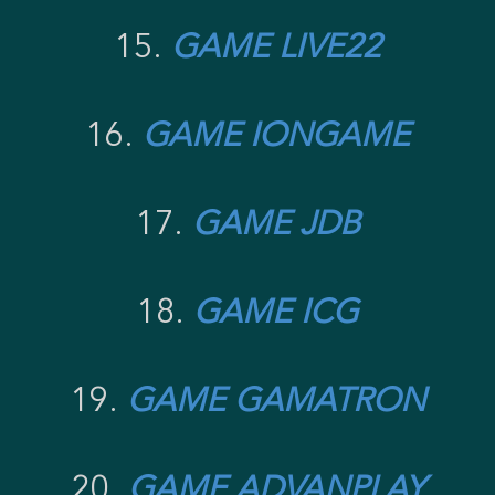
15.
GAME LIVE22
16.
GAME IONGAME
17.
GAME JDB
18.
GAME ICG
19.
GAME GAMATRON
20.
GAME ADVANPLAY